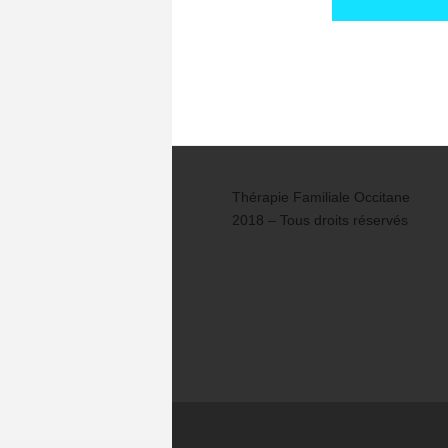
Thérapie Familiale Occitane
2018 – Tous droits réservés
Thème par
ThemeTrust