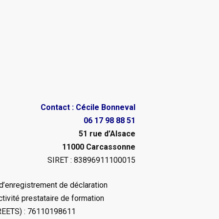
Contact : Cécile Bonneval
06 17 98 88 51
51 rue d’Alsace
11000 Carcassonne
SIRET : 83896911100015
d’enregistrement de déclaration
ctivité prestataire de formation
REETS) : 76110198611